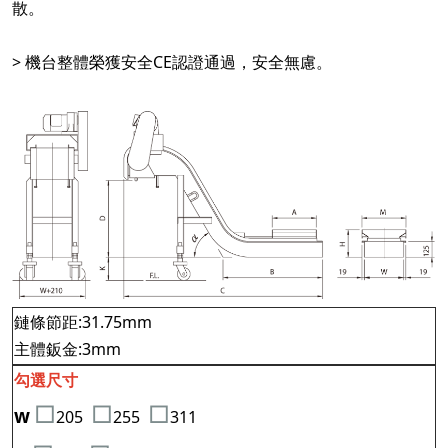
散。
> 機台整體榮獲安全CE認證通過，安全無慮。
鏈條節距:31.75mm
主體鈑金:3mm
勾選尺寸
□
□
□
w
205
255
311