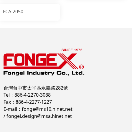
FCA-2050
台灣台中市太平區永義路282號
Tel：886-4-2270-3088
Fax：886-4-2277-1227
E-mail：
fonge@ms10.hinet.net
/
fongei.design@msa.hinet.net