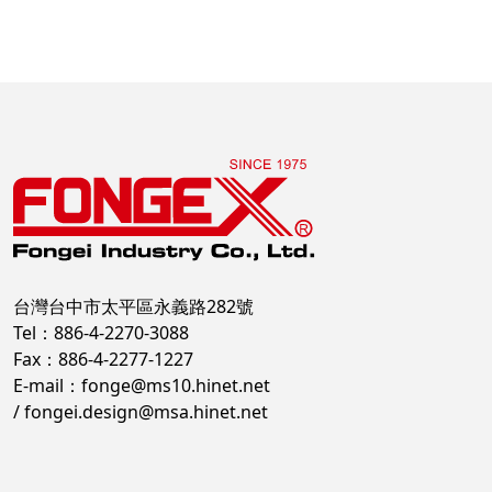
台灣台中市太平區永義路282號
Tel：886-4-2270-3088
Fax：886-4-2277-1227
E-mail：
fonge@ms10.hinet.net
/
fongei.design@msa.hinet.net