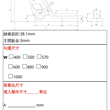
鏈條節距:38.1mm
主體鈑金:3mm
勾選尺寸
□
□
□
w
400
500
570
□
□
□
600
800
900
□
1000
客製化尺寸
填入製作尺寸_______單位
A ________________ mm