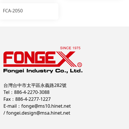
FCA-2050
台灣台中市太平區永義路282號
Tel：886-4-2270-3088
Fax：886-4-2277-1227
E-mail：
fonge@ms10.hinet.net
/
fongei.design@msa.hinet.net